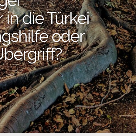
ger
in die Türkei
ngshilfe oder
bergriff?