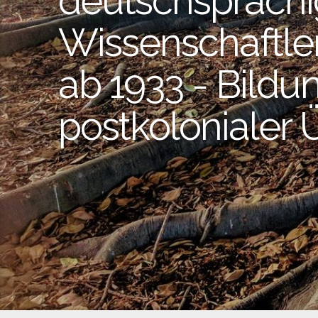
deutschsprachi
Wissenschaftler 
ab 1933 - Bildu
postkolonialer Ü